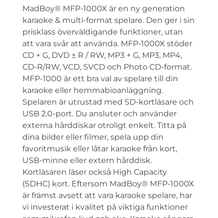
MadBoy® MFP-1000X är en ny generation
karaoke & multi-format spelare. Den ger i sin
prisklass överväldigande funktioner, utan
att vara svår att använda. MFP-1000X stöder
CD + G, DVD ± R / RW, MP3 + G, MP3, MP4,
CD-R/RW, VCD, SVCD och Photo CD-format.
MFP-1000 är ett bra val av spelare till din
karaoke eller hemmabioanläggning.
Spelaren är utrustad med SD-kortläsare och
USB 2.0-port. Du ansluter och använder
externa hårddiskar otroligt enkelt. Titta på
dina bilder eller filmer, spela upp din
favoritmusik eller låtar karaoke från kort,
USB-minne eller extern hårddisk.
Kortläsaren läser också High Capacity
(SDHC) kort. Eftersom MadBoy® MFP-1000X
är främst avsett att vara karaoke spelare, har
vi investerat i kvalitet på viktiga funktioner