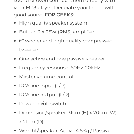
sound or even connect them directly with
your MP3 player. Decorate your home with
good sound.
FOR GEEKS:
High quality speaker system
Built-in 2 x 25W (RMS) amplifier
6” woofer and high quality compressed
tweeter
One active and one passive speaker
Frequency response: 60Hz-20kHz
Master volume control
RCA line input (L/R)
RCA line output (L/R)
Power on/off switch
Dimension/speaker: 31cm (H) x 20cm (W)
x 21cm (D)
Weight/speaker: Active 4.5Kg / Passive