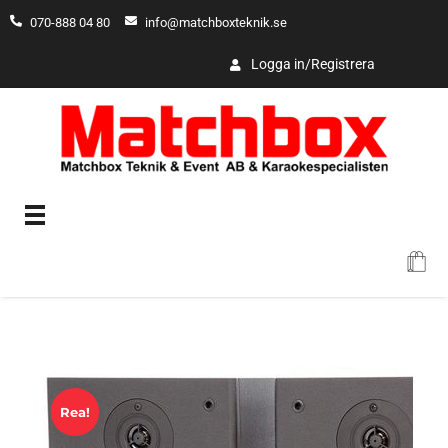
070-888 04 80
info@matchboxteknik.se
Logga in/Registrera
Matchbox
Rea!