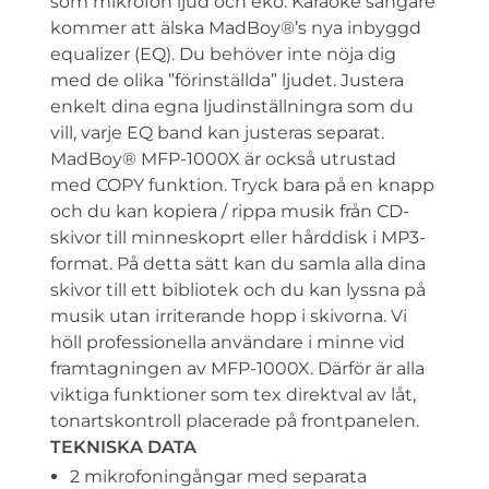
som mikrofon ljud och eko. Karaoke sångare
kommer att älska MadBoy®’s nya inbyggd
equalizer (EQ). Du behöver inte nöja dig
med de olika ”förinställda” ljudet. Justera
enkelt dina egna ljudinställningra som du
vill, varje EQ band kan justeras separat.
MadBoy® MFP-1000X är också utrustad
med COPY funktion. Tryck bara på en knapp
och du kan kopiera / rippa musik från CD-
skivor till minneskoprt eller hårddisk i MP3-
format. På detta sätt kan du samla alla dina
skivor till ett bibliotek och du kan lyssna på
musik utan irriterande hopp i skivorna. Vi
höll professionella användare i minne vid
framtagningen av MFP-1000X. Därför är alla
viktiga funktioner som tex direktval av låt,
tonartskontroll placerade på frontpanelen.
TEKNISKA DATA
2 mikrofoningångar med separata