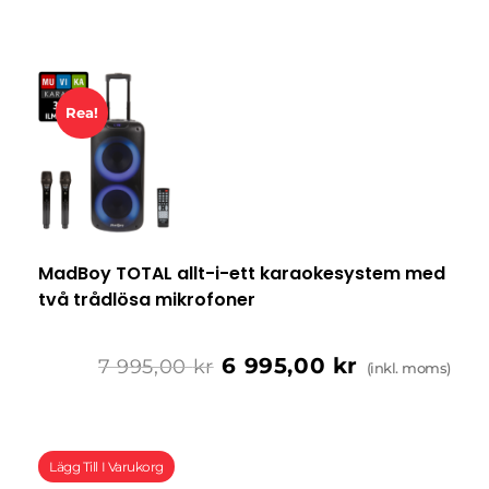
Rea!
MadBoy TOTAL allt-i-ett karaokesystem med
två trådlösa mikrofoner
6 995,00
kr
7 995,00
kr
(inkl. moms)
Lägg Till I Varukorg