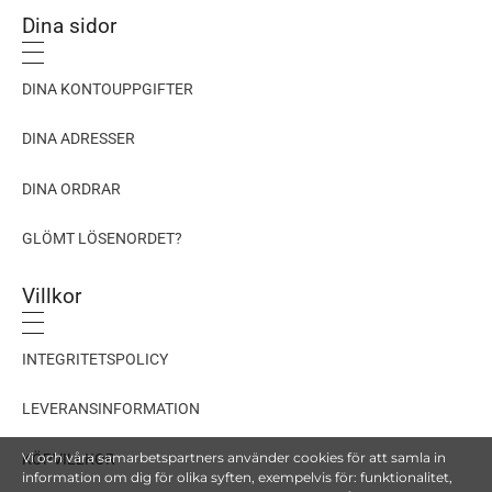
Dina sidor
DINA KONTOUPPGIFTER
DINA ADRESSER
DINA ORDRAR
GLÖMT LÖSENORDET?
Villkor
INTEGRITETSPOLICY
LEVERANSINFORMATION
Vi och våra samarbetspartners använder cookies för att samla in
KÖPVILLKOR
information om dig för olika syften, exempelvis för: funktionalitet,