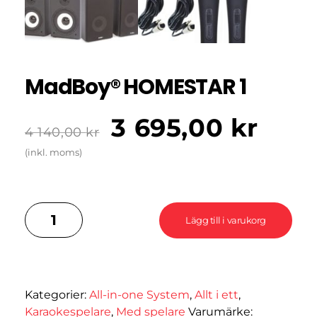
MadBoy® HOMESTAR 1
3 695,00
kr
4 140,00
kr
(inkl. moms)
Lägg till i varukorg
Kategorier:
All-in-one System
,
Allt i ett
,
Karaokespelare
,
Med spelare
Varumärke: