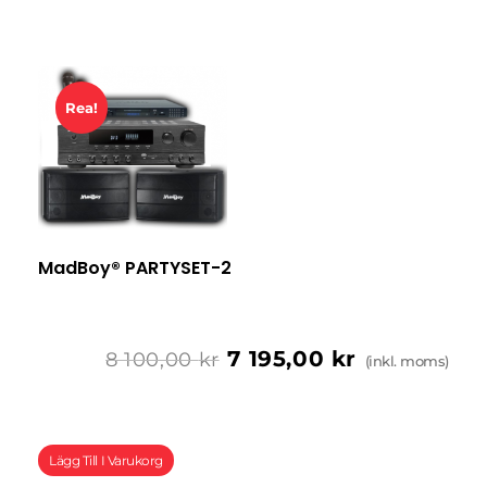
Rea!
MadBoy® PARTYSET-2
7 195,00
kr
8 100,00
kr
(inkl. moms)
Lägg Till I Varukorg